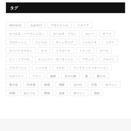
タグ
WA100点
おみやげ
アサヒビール
イタリア
カベルネ・ソーヴィニヨン
カベルネ・フラン
カレー
ギフト
グルナッシュ
コノスル
サッシカイア
シャルドネ
シラー
スーパータスカン
チリ
トスカーナ
トラック
ビール
ピノ・ノワール
ピュリニー・モンラッシェ
フランス
フルーツ
ブルゴーニュ
ミュスカ
メルロ
ラングドック＝ルーション
ロゼワイン
ワイン
健康
北斗の拳
夏
夏ロゼ
展示会
日本酒
梅酒
燻製
父の日
甘酒
白ワイン
米麹
缶ビール
舞鶴
花束
赤ワイン
酒粕