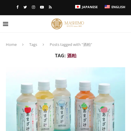
JAPANESE
ENGLISH
Home
Tags
Posts tagged with "酒粕"
TAG:
酒粕