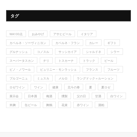
タグ
WA100点
おみやげ
アサヒビール
イタリア
カベルネ・ソーヴィニヨン
カベルネ・フラン
カレー
ギフト
グルナッシュ
コノスル
サッシカイア
シャルドネ
シラー
スーパータスカン
チリ
トスカーナ
トラック
ビール
ピノ・ノワール
ピュリニー・モンラッシェ
フランス
フルーツ
ブルゴーニュ
ミュスカ
メルロ
ラングドック＝ルーション
ロゼワイン
ワイン
健康
北斗の拳
夏
夏ロゼ
展示会
日本酒
梅酒
燻製
父の日
甘酒
白ワイン
米麹
缶ビール
舞鶴
花束
赤ワイン
酒粕