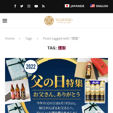
JAPANESE
ENGLISH
Home
Tags
Posts tagged with "燻製"
TAG:
燻製