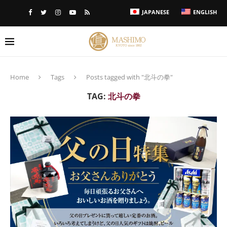
JAPANESE
ENGLISH
Home
Tags
Posts tagged with "北斗の拳"
TAG:
北斗の拳