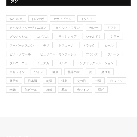
タグ
WA100点
おみやげ
アサヒビール
イタリア
カベルネ・ソーヴィニヨン
カベルネ・フラン
カレー
ギフト
グルナッシュ
コノスル
サッシカイア
シャルドネ
シラー
スーパータスカン
チリ
トスカーナ
トラック
ビール
ピノ・ノワール
ピュリニー・モンラッシェ
フランス
フルーツ
ブルゴーニュ
ミュスカ
メルロ
ラングドック＝ルーション
ロゼワイン
ワイン
健康
北斗の拳
夏
夏ロゼ
展示会
日本酒
梅酒
燻製
父の日
甘酒
白ワイン
米麹
缶ビール
舞鶴
花束
赤ワイン
酒粕