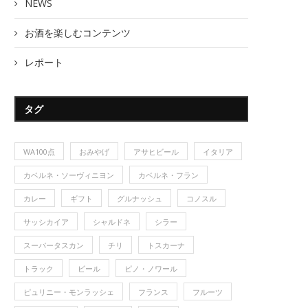
NEWS
お酒を楽しむコンテンツ
レポート
タグ
WA100点
おみやげ
アサヒビール
イタリア
カベルネ・ソーヴィニヨン
カベルネ・フラン
カレー
ギフト
グルナッシュ
コノスル
サッシカイア
シャルドネ
シラー
スーパータスカン
チリ
トスカーナ
トラック
ビール
ピノ・ノワール
ピュリニー・モンラッシェ
フランス
フルーツ