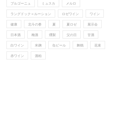
ブルゴーニュ
ミュスカ
メルロ
ラングドック＝ルーション
ロゼワイン
ワイン
健康
北斗の拳
夏
夏ロゼ
展示会
日本酒
梅酒
燻製
父の日
甘酒
白ワイン
米麹
缶ビール
舞鶴
花束
赤ワイン
酒粕