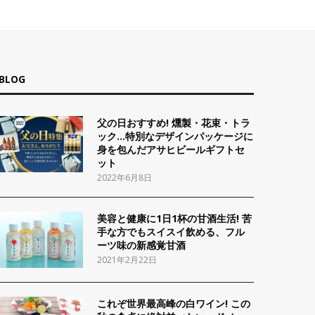
BLOG
父の日おすすめ! 燻製・花束・トラ
ック…特別なデザインパッケージに
身を包んだアサヒビールギフトセ
ット
2022年6月8日
美容と健康に1日1杯の甘酒生活! 苦
手な方でもスイスイ飲める、フル
ーツ味の新感覚甘酒
2021年2月22日
これぞ世界最高峰の白ワイン! この