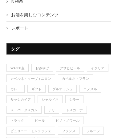
NEWS
お酒を楽しむコンテンツ
レポート
タグ
WA100点
おみやげ
アサヒビール
イタリア
カベルネ・ソーヴィニヨン
カベルネ・フラン
カレー
ギフト
グルナッシュ
コノスル
サッシカイア
シャルドネ
シラー
スーパータスカン
チリ
トスカーナ
トラック
ビール
ピノ・ノワール
ピュリニー・モンラッシェ
フランス
フルーツ