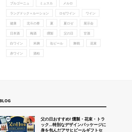
ブルゴーニュ
ミュスカ
メルロ
ラングドック＝ルーション
ロゼワイン
ワイン
健康
北斗の拳
夏
夏ロゼ
展示会
日本酒
梅酒
燻製
父の日
甘酒
白ワイン
米麹
缶ビール
舞鶴
花束
赤ワイン
酒粕
BLOG
父の日おすすめ! 燻製・花束・トラ
ック…特別なデザインパッケージに
身を包んだアサヒビールギフトセ