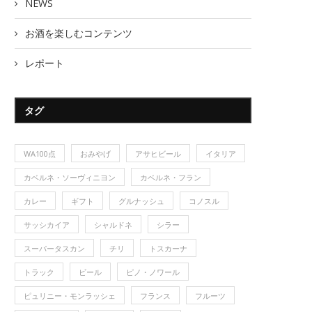
NEWS
お酒を楽しむコンテンツ
レポート
タグ
WA100点
おみやげ
アサヒビール
イタリア
カベルネ・ソーヴィニヨン
カベルネ・フラン
カレー
ギフト
グルナッシュ
コノスル
サッシカイア
シャルドネ
シラー
スーパータスカン
チリ
トスカーナ
トラック
ビール
ピノ・ノワール
ピュリニー・モンラッシェ
フランス
フルーツ