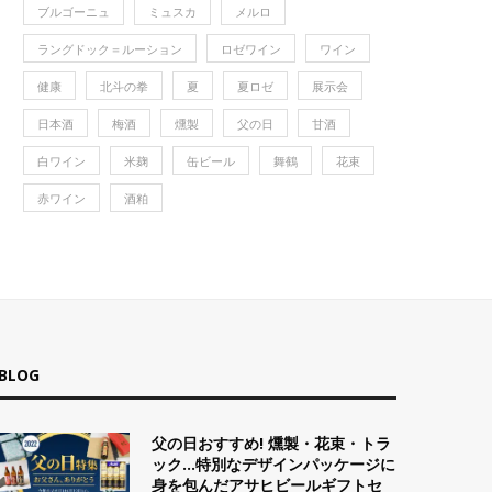
ブルゴーニュ
ミュスカ
メルロ
ラングドック＝ルーション
ロゼワイン
ワイン
健康
北斗の拳
夏
夏ロゼ
展示会
日本酒
梅酒
燻製
父の日
甘酒
白ワイン
米麹
缶ビール
舞鶴
花束
赤ワイン
酒粕
BLOG
父の日おすすめ! 燻製・花束・トラ
ック…特別なデザインパッケージに
身を包んだアサヒビールギフトセ