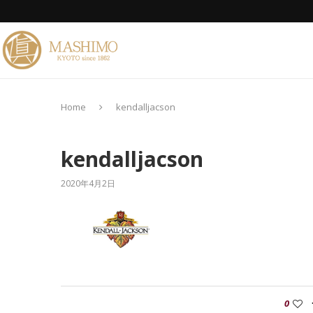
Home
kendalljacson
kendalljacson
2020年4月2日
0