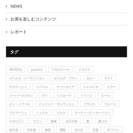
NEWS
お酒を楽しむコンテンツ
レポート
タグ
WA100点
おみやげ
アサヒビール
イタリア
カベルネ・ソーヴィニヨン
カベルネ・フラン
カレー
ギフト
グルナッシュ
コノスル
サッシカイア
シャルドネ
シラー
スーパータスカン
チリ
トスカーナ
トラック
ビール
ピノ・ノワール
ピュリニー・モンラッシェ
フランス
フルーツ
ブルゴーニュ
ミュスカ
メルロ
ラングドック＝ルーション
ロゼワイン
ワイン
健康
北斗の拳
夏
夏ロゼ
展示会
日本酒
梅酒
燻製
父の日
甘酒
白ワイン