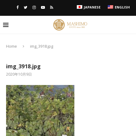
JAPANESE
ENGLISH
Home
img_3918.jpg
img_3918.jpg
2020年10月9日