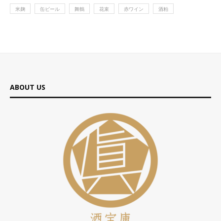
米麹
缶ビール
舞鶴
花束
赤ワイン
酒粕
ABOUT US