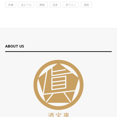
米麹
缶ビール
舞鶴
花束
赤ワイン
酒粕
ABOUT US