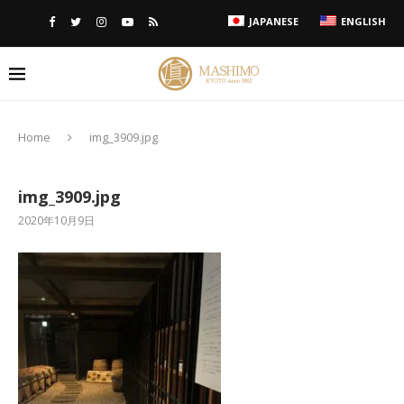
JAPANESE
ENGLISH
Home
img_3909.jpg
img_3909.jpg
2020年10月9日