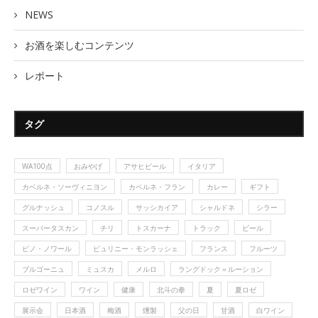
NEWS
お酒を楽しむコンテンツ
レポート
タグ
WA100点
おみやげ
アサヒビール
イタリア
カベルネ・ソーヴィニヨン
カベルネ・フラン
カレー
ギフト
グルナッシュ
コノスル
サッシカイア
シャルドネ
シラー
スーパータスカン
チリ
トスカーナ
トラック
ビール
ピノ・ノワール
ピュリニー・モンラッシェ
フランス
フルーツ
ブルゴーニュ
ミュスカ
メルロ
ラングドック＝ルーション
ロゼワイン
ワイン
健康
北斗の拳
夏
夏ロゼ
展示会
日本酒
梅酒
燻製
父の日
甘酒
白ワイン