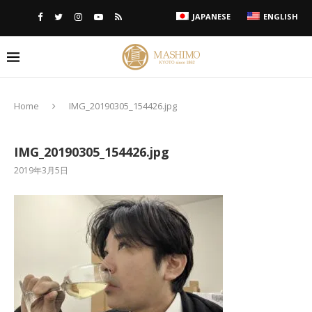
JAPANESE
ENGLISH
Home
IMG_20190305_154426.jpg
IMG_20190305_154426.jpg
2019年3月5日