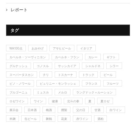
レポート
タグ
WA100点
おみやげ
アサヒビール
イタリア
カベルネ・ソーヴィニヨン
カベルネ・フラン
カレー
ギフト
グルナッシュ
コノスル
サッシカイア
シャルドネ
シラー
スーパータスカン
チリ
トスカーナ
トラック
ビール
ピノ・ノワール
ピュリニー・モンラッシェ
フランス
フルーツ
ブルゴーニュ
ミュスカ
メルロ
ラングドック＝ルーション
ロゼワイン
ワイン
健康
北斗の拳
夏
夏ロゼ
展示会
日本酒
梅酒
燻製
父の日
甘酒
白ワイン
米麹
缶ビール
舞鶴
花束
赤ワイン
酒粕