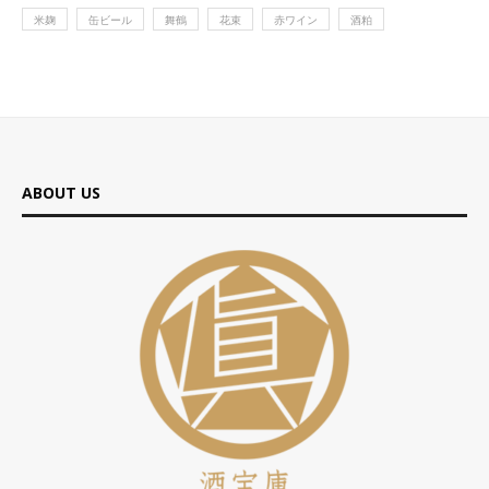
米麹
缶ビール
舞鶴
花束
赤ワイン
酒粕
ABOUT US