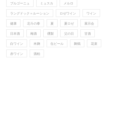
ブルゴーニュ
ミュスカ
メルロ
ラングドック＝ルーション
ロゼワイン
ワイン
健康
北斗の拳
夏
夏ロゼ
展示会
日本酒
梅酒
燻製
父の日
甘酒
白ワイン
米麹
缶ビール
舞鶴
花束
赤ワイン
酒粕