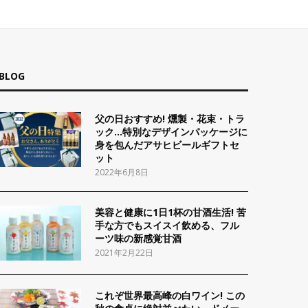
BLOG
父の日おすすめ! 燻製・花束・トラ
ック…特別なデザインパッケージに
身を包んだアサヒビールギフトセ
ット
2022年6月8日
美容と健康に1日1杯の甘酒生活! 苦
手な方でもスイスイ飲める、フル
ーツ味の新感覚甘酒
2021年2月22日
これぞ世界最高峰の白ワイン! この