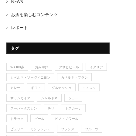
NEWS
お酒を楽しむコンテンツ
レポート
タグ
WA100点
おみやげ
アサヒビール
イタリア
カベルネ・ソーヴィニヨン
カベルネ・フラン
カレー
ギフト
グルナッシュ
コノスル
サッシカイア
シャルドネ
シラー
スーパータスカン
チリ
トスカーナ
トラック
ビール
ピノ・ノワール
ピュリニー・モンラッシェ
フランス
フルーツ