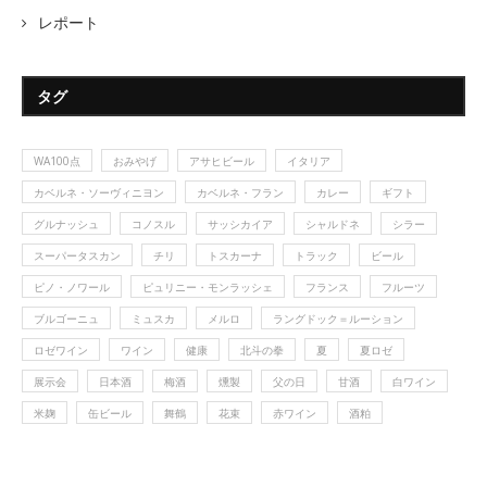
レポート
タグ
WA100点
おみやげ
アサヒビール
イタリア
カベルネ・ソーヴィニヨン
カベルネ・フラン
カレー
ギフト
グルナッシュ
コノスル
サッシカイア
シャルドネ
シラー
スーパータスカン
チリ
トスカーナ
トラック
ビール
ピノ・ノワール
ピュリニー・モンラッシェ
フランス
フルーツ
ブルゴーニュ
ミュスカ
メルロ
ラングドック＝ルーション
ロゼワイン
ワイン
健康
北斗の拳
夏
夏ロゼ
展示会
日本酒
梅酒
燻製
父の日
甘酒
白ワイン
米麹
缶ビール
舞鶴
花束
赤ワイン
酒粕