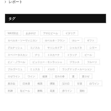
レポート
タグ
WA100点
おみやげ
アサヒビール
イタリア
カベルネ・ソーヴィニヨン
カベルネ・フラン
カレー
ギフト
グルナッシュ
コノスル
サッシカイア
シャルドネ
シラー
スーパータスカン
チリ
トスカーナ
トラック
ビール
ピノ・ノワール
ピュリニー・モンラッシェ
フランス
フルーツ
ブルゴーニュ
ミュスカ
メルロ
ラングドック＝ルーション
ロゼワイン
ワイン
健康
北斗の拳
夏
夏ロゼ
展示会
日本酒
梅酒
燻製
父の日
甘酒
白ワイン
米麹
缶ビール
舞鶴
花束
赤ワイン
酒粕