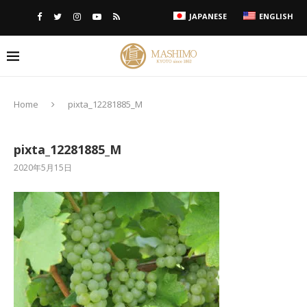
JAPANESE
ENGLISH
Home
pixta_12281885_M
pixta_12281885_M
2020年5月15日