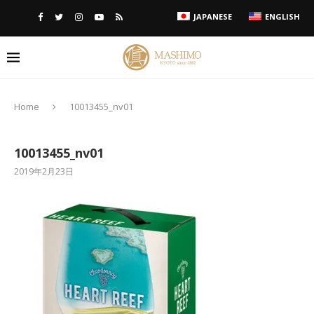
JAPANESE
ENGLISH
Home
10013455_nv01
10013455_nv01
2019年2月23日