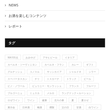
NEWS
お酒を楽しむコンテンツ
レポート
タグ
WA100点
おみやげ
アサヒビール
イタリア
カベルネ・ソーヴィニヨン
カベルネ・フラン
カレー
ギフト
グルナッシュ
コノスル
サッシカイア
シャルドネ
シラー
スーパータスカン
チリ
トスカーナ
トラック
ビール
ピノ・ノワール
ピュリニー・モンラッシェ
フランス
フルーツ
ブルゴーニュ
ミュスカ
メルロ
ラングドック＝ルーション
ロゼワイン
ワイン
健康
北斗の拳
夏
夏ロゼ
展示会
日本酒
梅酒
燻製
父の日
甘酒
白ワイン