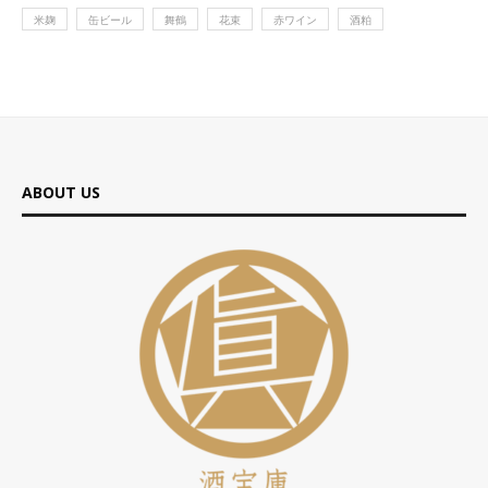
米麹
缶ビール
舞鶴
花束
赤ワイン
酒粕
ABOUT US