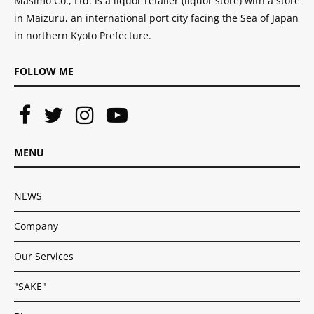
Masimo Co., Ltd. is a liquor retailer (liquor store) with a store
in Maizuru, an international port city facing the Sea of ​​Japan
in northern Kyoto Prefecture.
FOLLOW ME
MENU
NEWS
Company
Our Services
"SAKE"