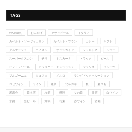
TAGS
WA100点
おみやげ
アサヒビール
イタリア
カベルネ・ソーヴィニヨン
カベルネ・フラン
カレー
ギフト
グルナッシュ
コノスル
サッシカイア
シャルドネ
シラー
スーパータスカン
チリ
トスカーナ
トラック
ビール
ピノ・ノワール
ピュリニー・モンラッシェ
フランス
フルーツ
ブルゴーニュ
ミュスカ
メルロ
ラングドック＝ルーション
ロゼワイン
ワイン
健康
北斗の拳
夏
夏ロゼ
展示会
日本酒
梅酒
燻製
父の日
甘酒
白ワイン
米麹
缶ビール
舞鶴
花束
赤ワイン
酒粕