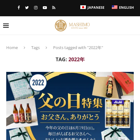
JAPANESE
ENGLISH
Home
Tags
Posts tagged with "2022年"
TAG:
2022年