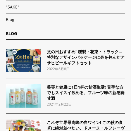
"SAKE"
Blog
BLOG
父の日おすすめ! 燻製・花束・トラック…
特別なデザインパッケージに身を包んだア
サヒビールギフトセット
2022年6月8日
美容と健康に1日1杯の甘酒生活! 苦手な方
でもスイスイ飲める、フルーツ味の新感覚
甘酒
2021年2月22日
これぞ世界最高峰の白ワイン! この秋の食
卓に絶対並べたい、ドメーヌ・ルフレーヴ