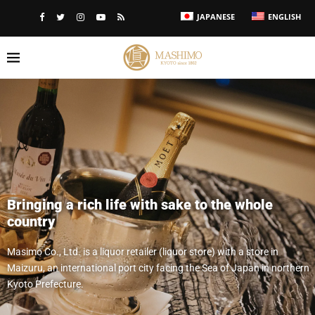
JAPANESE
ENGLISH
Bringing a rich life with sake to the whole
country
Masimo Co., Ltd. is a liquor retailer (liquor store) with a store in
Maizuru, an international port city facing the Sea of ​​Japan in northern
Kyoto Prefecture.