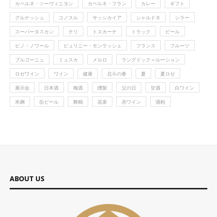
カベルネ・ソーヴィニヨン
カベルネ・フラン
カレー
ギフト
グルナッシュ
コノスル
サッシカイア
シャルドネ
シラー
スーパータスカン
チリ
トスカーナ
トラック
ビール
ピノ・ノワール
ピュリニー・モンラッシェ
フランス
フルーツ
ブルゴーニュ
ミュスカ
メルロ
ラングドック＝ルーション
ロゼワイン
ワイン
健康
北斗の拳
夏
夏ロゼ
展示会
日本酒
梅酒
燻製
父の日
甘酒
白ワイン
米麹
缶ビール
舞鶴
花束
赤ワイン
酒粕
ABOUT US